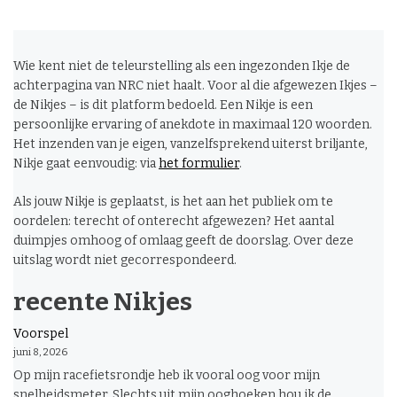
Wie kent niet de teleurstelling als een ingezonden Ikje de
achterpagina van NRC niet haalt. Voor al die afgewezen Ikjes –
de Nikjes – is dit platform bedoeld. Een Nikje is een
persoonlijke ervaring of anekdote in maximaal 120 woorden.
Het inzenden van je eigen, vanzelfsprekend uiterst briljante,
Nikje gaat eenvoudig: via
het formulier
.
Als jouw Nikje is geplaatst, is het aan het publiek om te
oordelen: terecht of onterecht afgewezen? Het aantal
duimpjes omhoog of omlaag geeft de doorslag. Over deze
uitslag wordt niet gecorrespondeerd.
recente Nikjes
Voorspel
juni 8, 2026
Op mijn racefietsrondje heb ik vooral oog voor mijn
snelheidsmeter. Slechts uit mijn ooghoeken hou ik de