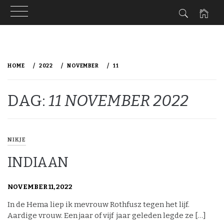
Ga
naar
HOME
2022
NOVEMBER
11
de
inhoud
DAG:
11 NOVEMBER 2022
NIKJE
INDIAAN
NOVEMBER 11, 2022
In de Hema liep ik mevrouw Rothfusz tegen het lijf.
Aardige vrouw. Een jaar of vijf jaar geleden legde ze […]