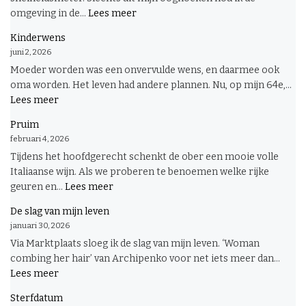
:
omgeving in de...
Lees meer
Voorspel
Kinderwens
juni 2, 2026
Moeder worden was een onvervulde wens, en daarmee ook
oma worden. Het leven had andere plannen. Nu, op mijn 64e,...
:
Lees meer
Kinderwens
Pruim
februari 4, 2026
Tijdens het hoofdgerecht schenkt de ober een mooie volle
Italiaanse wijn. Als we proberen te benoemen welke rijke
:
geuren en...
Lees meer
Pruim
De slag van mijn leven
januari 30, 2026
Via Marktplaats sloeg ik de slag van mijn leven. ‘Woman
combing her hair’ van Archipenko voor net iets meer dan...
:
Lees meer
De
Sterfdatum
slag