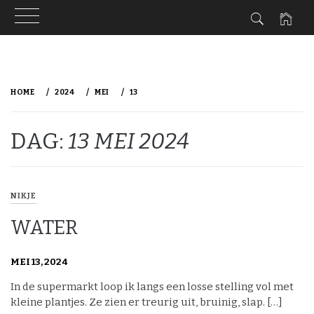
Ga
naar
HOME
2024
MEI
13
de
inhoud
DAG:
13 MEI 2024
NIKJE
WATER
MEI 13, 2024
In de supermarkt loop ik langs een losse stelling vol met
kleine plantjes. Ze zien er treurig uit, bruinig, slap. […]