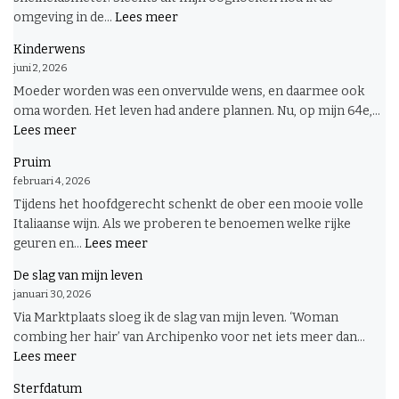
:
omgeving in de...
Lees meer
Voorspel
Kinderwens
juni 2, 2026
Moeder worden was een onvervulde wens, en daarmee ook
oma worden. Het leven had andere plannen. Nu, op mijn 64e,...
:
Lees meer
Kinderwens
Pruim
februari 4, 2026
Tijdens het hoofdgerecht schenkt de ober een mooie volle
Italiaanse wijn. Als we proberen te benoemen welke rijke
:
geuren en...
Lees meer
Pruim
De slag van mijn leven
januari 30, 2026
Via Marktplaats sloeg ik de slag van mijn leven. ‘Woman
combing her hair’ van Archipenko voor net iets meer dan...
:
Lees meer
De
Sterfdatum
slag