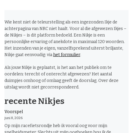
Wie kent niet de teleurstelling als een ingezonden Ikje de
achterpagina van NRC niet haalt. Voor al die afgewezen Ikjes –
de Nikjes – is dit platform bedoeld. Een Nikje is een
persoonlijke ervaring of anekdote in maximaal 120 woorden.
Het inzenden van je eigen, vanzelfsprekend uiterst briljante,
Nikje gaat eenvoudig: via
het formulier
.
Als jouw Nikje is geplaatst, is het aan het publiek om te
oordelen: terecht of onterecht afgewezen? Het aantal
duimpjes omhoog of omlaag geeft de doorslag. Over deze
uitslag wordt niet gecorrespondeerd.
recente Nikjes
Voorspel
juni 8, 2026
Op mijn racefietsrondje heb ik vooral oog voor mijn
snelheidsmeter. Slechts uit mijn ooghoeken hou ik de