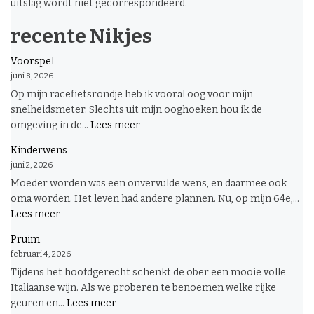
uitslag wordt niet gecorrespondeerd.
recente Nikjes
Voorspel
juni 8, 2026
Op mijn racefietsrondje heb ik vooral oog voor mijn
snelheidsmeter. Slechts uit mijn ooghoeken hou ik de
:
omgeving in de...
Lees meer
Voorspel
Kinderwens
juni 2, 2026
Moeder worden was een onvervulde wens, en daarmee ook
oma worden. Het leven had andere plannen. Nu, op mijn 64e,...
:
Lees meer
Kinderwens
Pruim
februari 4, 2026
Tijdens het hoofdgerecht schenkt de ober een mooie volle
Italiaanse wijn. Als we proberen te benoemen welke rijke
:
geuren en...
Lees meer