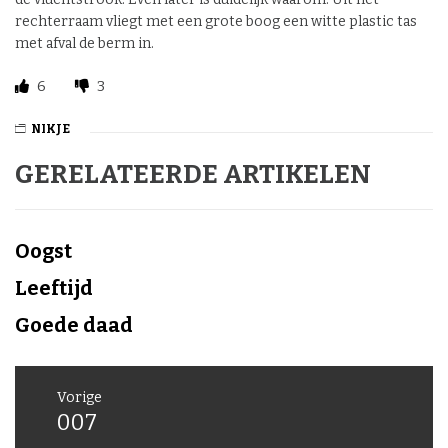
rechterraam vliegt met een grote boog een witte plastic tas
met afval de berm in.
6
3
NIKJE
GERELATEERDE ARTIKELEN
Oogst
Leeftijd
Goede daad
Berichtnavigatie
Vorige
007
Vorig
bericht: