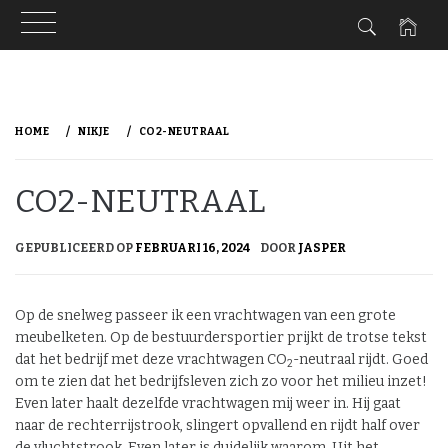
Ga
naar
HOME
NIKJE
CO2-NEUTRAAL
de
inhoud
CO2-NEUTRAAL
GEPUBLICEERD OP
FEBRUARI 16, 2024
DOOR
JASPER
Op de snelweg passeer ik een vrachtwagen van een grote
meubelketen. Op de bestuurdersportier prijkt de trotse tekst
dat het bedrijf met deze vrachtwagen CO
-neutraal rijdt. Goed
2
om te zien dat het bedrijfsleven zich zo voor het milieu inzet!
Even later haalt dezelfde vrachtwagen mij weer in. Hij gaat
naar de rechterrijstrook, slingert opvallend en rijdt half over
de vluchtstrook. Even later is duidelijk waarom. Uit het