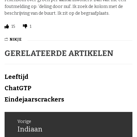
foutmelding op: ‘deling door nul’. Ik zoek de kolom met de
beschrijving van de buurt. Ik zit op de begraafplaats.
15
1
NIKJE
GERELATEERDE ARTIKELEN
Leeftijd
ChatGTP
Eindejaarscrackers
Berichtnavigatie
Vorige
Indiaan
Vorig
bericht: