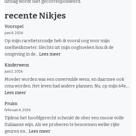
uitslag wordt niet gecorrespondeerd.
recente Nikjes
Voorspel
juni 8, 2026
Op mijn racefietsrondje heb ik vooral oog voor mijn
snelheidsmeter. Slechts uit mijn ooghoeken hou ik de
:
omgeving in de...
Lees meer
Voorspel
Kinderwens
juni 2, 2026
Moeder worden was een onvervulde wens, en daarmee ook
oma worden. Het leven had andere plannen. Nu, op mijn 64e,...
:
Lees meer
Kinderwens
Pruim
februari 4, 2026
Tijdens het hoofdgerecht schenkt de ober een mooie volle
Italiaanse wijn. Als we proberen te benoemen welke rijke
:
geuren en...
Lees meer