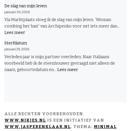
Pruim
De slag van mijn leven
januari 30, 2026
Via Marktplaats sloeg ik de slag van mijn leven. ‘Woman
combing her hair’ van Archipenko voor net iets meer dan...
:
Lees meer
De
Sterfdatum
slag
januari 29, 2026
van
Verleden jaar is mijn partner overleden. Naar Italiaans
mijn
voorbeeld heb ik de steenhouwer gevraagd niet alleen de
leven
:
naam, geboortedatum en...
Lees meer
Sterfdatum
ALLE RECHTEN VOORBEHOUDEN.
WWW.NIKJES.NL
IS EEN INITIATIEF VAN
WWW.JASPERENKLAAR.NL
. THEMA:
MINIMAL