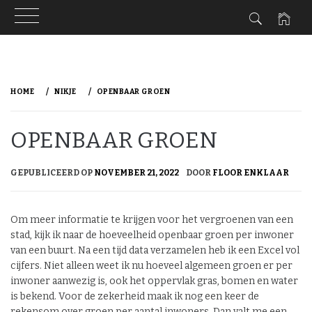
Ga
naar
HOME
NIKJE
OPENBAAR GROEN
de
inhoud
OPENBAAR GROEN
GEPUBLICEERD OP
NOVEMBER 21, 2022
DOOR
FLOOR ENKLAAR
Om meer informatie te krijgen voor het vergroenen van een
stad, kijk ik naar de hoeveelheid openbaar groen per inwoner
van een buurt. Na een tijd data verzamelen heb ik een Excel vol
cijfers. Niet alleen weet ik nu hoeveel algemeen groen er per
inwoner aanwezig is, ook het oppervlak gras, bomen en water
is bekend. Voor de zekerheid maak ik nog een keer de
rekensom over groen per aantal inwoners. Dan valt me een